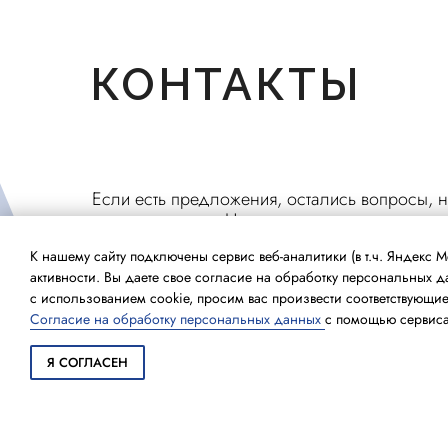
КОНТАКТЫ
Если есть предложения, остались вопросы, н
звоните, пишите. Наши специалисты всегда г
К нашему сайту подключены сервис веб-аналитики (в т.ч. Яндек
активности. Вы даете свое согласие на обработку персональных 
+7 (812) 501-22-02
с использованием cookie, просим вас произвести соответствующие 
Согласие на обработку персональных данных
с помощью сервиса
info@vezhan-hospitality.com
Я СОГЛАСЕН